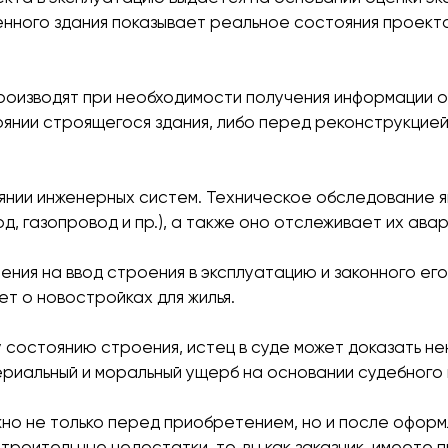
нного здания показывает реальное состояния проекта 
оизводят при необходимости получения информации о
янии строящегося здания, либо перед реконструкцией 
янии инженерных систем. Техническое обследование я
 газопровод и пр.), а также оно отслеживает их ава
ния на ввод строения в эксплуатацию и законного его
ет о новостройках для жилья.
 состоянию строения, истец в суде может доказать н
ериальный и моральный ущерб на основании судебного
о не только перед приобретением, но и после оформл
троительные недостатки, то, вы как заказчик, имеете