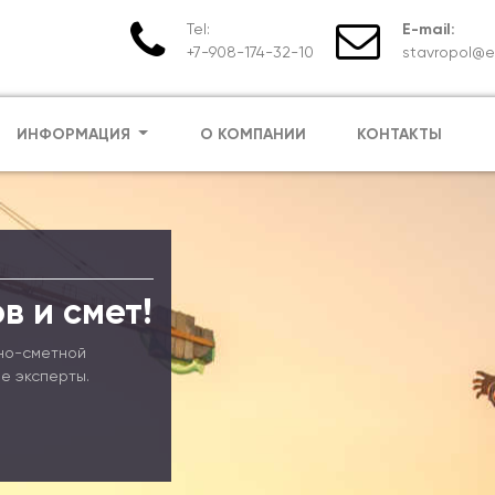
Tel:
E-mail:
+7-908-174-32-10
stavropol@em
ИНФОРМАЦИЯ
О КОМПАНИИ
КОНТАКТЫ
в и смет!
но-сметной
е эксперты.