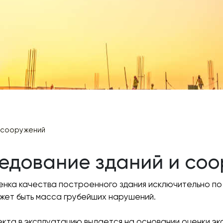
 сооружений
едование зданий и со
енка качества построенного здания исключительно по 
ожет быть масса грубейших нарушений.
кта в эксплуатацию выдается на основании оценки эк